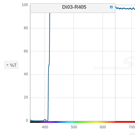
100
Di03-R405
80
60
%T
40
20
0
400
500
600
700