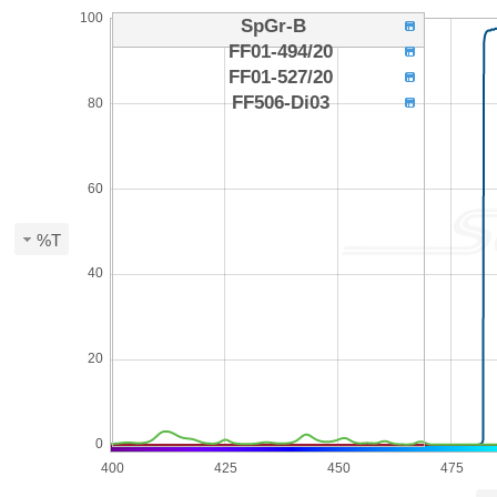
100
SpGr-B
FF01-494/20
FF01-527/20
FF506-Di03
80
60
%T
40
20
0
400
425
450
475