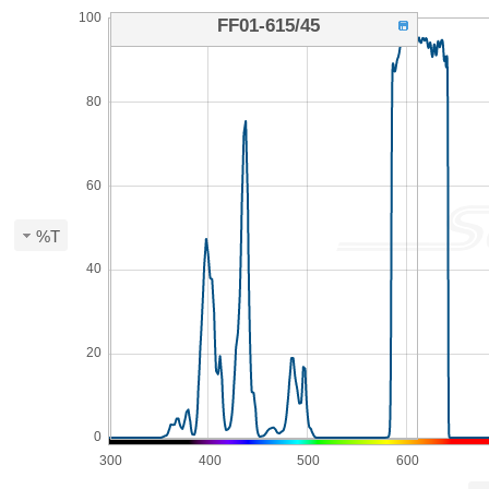
100
FF01-615/45
80
60
%T
40
20
0
300
400
500
600