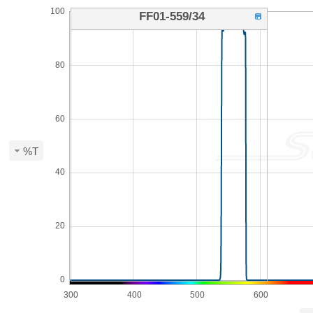
100
FF01-559/34
80
60
%T
40
20
0
300
400
500
600