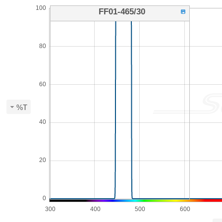
100
FF01-465/30
80
60
%T
40
20
0
300
400
500
600